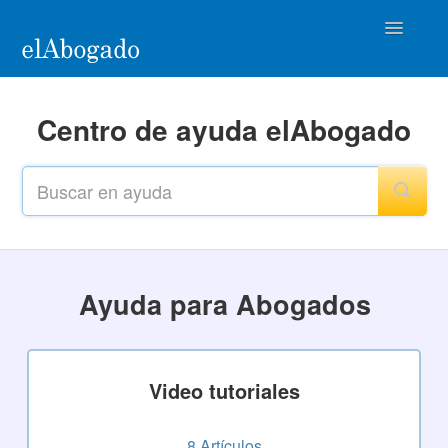
Toggle
Navigatio
Home
Centro de ayuda elAbogado
Ayuda para Abogados
Casos de éxito
Contacto
Ayuda para Abogados
Video tutoriales
8
Artículos