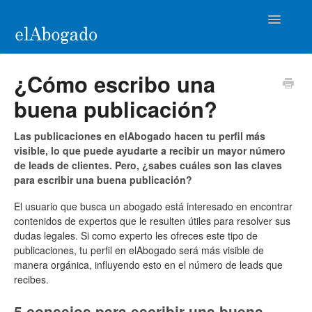
Toggle
Navigatio
Home
¿Cómo escribo una
buena publicación?
Ayuda para Abogados
Las publicaciones en elAbogado hacen tu perfil más
Casos de éxito
visible, lo que puede ayudarte a recibir un mayor número
de leads de clientes. Pero, ¿sabes cuáles son las claves
Contacto
para escribir una buena publicación?
El usuario que busca un abogado está interesado en encontrar
contenidos de expertos que le resulten útiles para resolver sus
dudas legales. Si como experto les ofreces este tipo de
publicaciones, tu perfil en elAbogado será más visible de
manera orgánica, influyendo esto en el número de leads que
recibes.
5 consejos para escribir una buena